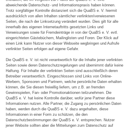
abweichende Datenschutz- und Informationspraxis haben können.
Trotz sorgfältiger Kontrolle distanziert sich die QuaBS e. V. hiermit
ausdrücklich von allen Inhalten sämtlicher verlinkten/verwiesenen
Seiten, die nach der Linksetzung verändert wurden. Dies gilt für alle
innerhalb des eigenen Internetauftritts gesetzten Links und
Verweisungen sowie für Fremdeinträge in von der QuaBS e. V. evtl.
eingerichteten Gästebüchern, Mailinglisten und Foren. Der Klick auf
einen Link kann Nutzer von dieser Webseite wegbringen und Aufrufe
verlinkter Seiten erfolgen auf eigene Gefahr.
Die QuaBS e. V. ist nicht verantwortlich für die Inhalte jener verlinkten
Seiten sowie deren Datenschutzregelungen und übernimmt dafür keine
Haftung. Für Inhalte der verlinkten Seiten sind ausschließlich deren
Betreiber verantwortlich. Eingeschlossen sind Links von Online-
Werbern, Sponsoren und Partnern, welche persönliche Daten erhalten
können, die Sie diesen freiwillig liefern, um z.B. an fremden
Gewinnspielen, Fan- oder Promotionaktionen teilzunehmen. Die
QuaBS e. V. hat keine Kontrolle darüber, wofür jene Partner diese
Informationen nutzen. Alle Partner, die Zugang zu persönlichen Daten
haben, werden durch die QuaBS e. V. dazu angehalten, diese
Informationen in einer Form zu schützen, die den
Datenschutzbestimmungen der QuaBS e. V. entsprechen. Nutzer
jener Website sollten aber die Mitteilungen zum Datenschutz auf