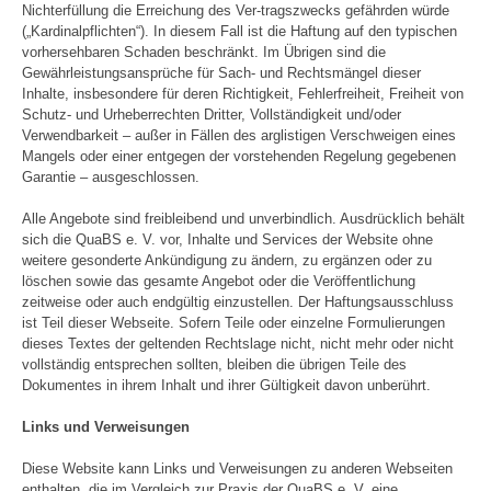
Nichterfüllung die Erreichung des Ver-tragszwecks gefährden würde
(„Kardinalpflichten“). In diesem Fall ist die Haftung auf den typischen
vorhersehbaren Schaden beschränkt. Im Übrigen sind die
Gewährleistungsansprüche für Sach- und Rechtsmängel dieser
Inhalte, insbesondere für deren Richtigkeit, Fehlerfreiheit, Freiheit von
Schutz- und Urheberrechten Dritter, Vollständigkeit und/oder
Verwendbarkeit – außer in Fällen des arglistigen Verschweigen eines
Mangels oder einer entgegen der vorstehenden Regelung gegebenen
Garantie – ausgeschlossen.
Alle Angebote sind freibleibend und unverbindlich. Ausdrücklich behält
sich die QuaBS e. V. vor, Inhalte und Services der Website ohne
weitere gesonderte Ankündigung zu ändern, zu ergänzen oder zu
löschen sowie das gesamte Angebot oder die Veröffentlichung
zeitweise oder auch endgültig einzustellen. Der Haftungsausschluss
ist Teil dieser Webseite. Sofern Teile oder einzelne Formulierungen
dieses Textes der geltenden Rechtslage nicht, nicht mehr oder nicht
vollständig entsprechen sollten, bleiben die übrigen Teile des
Dokumentes in ihrem Inhalt und ihrer Gültigkeit davon unberührt.
Links und Verweisungen
Diese Website kann Links und Verweisungen zu anderen Webseiten
enthalten, die im Vergleich zur Praxis der QuaBS e. V. eine